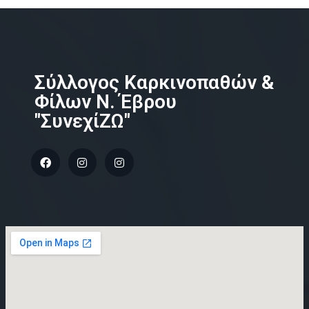
Σύλλογος Καρκινοπαθών &
Φίλων Ν. Έβρου
"ΣυνεχίΖΩ"